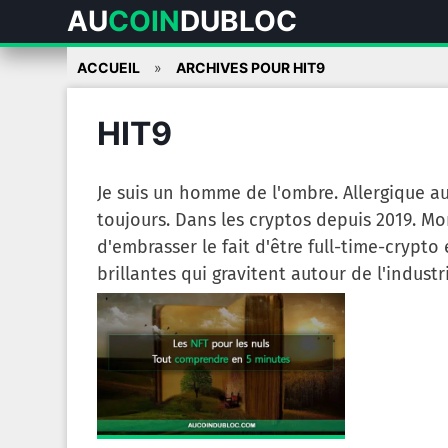
AU
COIN
DUBLOC
Skip
ACCUEIL
ARCHIVES POUR HIT9
to
content
HIT9
Je suis un homme de l'ombre. Allergique a
toujours. Dans les cryptos depuis 2019. Mo
d'embrasser le fait d'être full-time-crypto
brillantes qui gravitent autour de l'indust