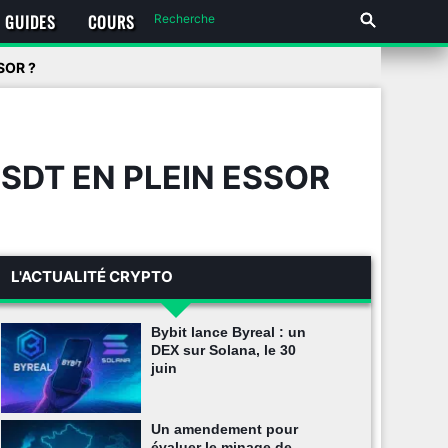
GUIDES
COURS
SOR ?
SDT EN PLEIN ESSOR
L'ACTUALITÉ CRYPTO
Bybit lance Byreal : un
DEX sur Solana, le 30
juin
Un amendement pour
évaluer le minage de