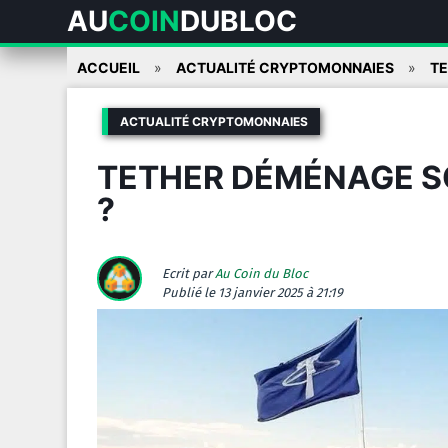
AU
COIN
DUBLOC
Skip
ACCUEIL
ACTUALITÉ CRYPTOMONNAIES
TE
to
content
ACTUALITÉ CRYPTOMONNAIES
TETHER DÉMÉNAGE SO
?
Ecrit par
Au Coin du Bloc
Publié
le 13 janvier 2025 à 21:19