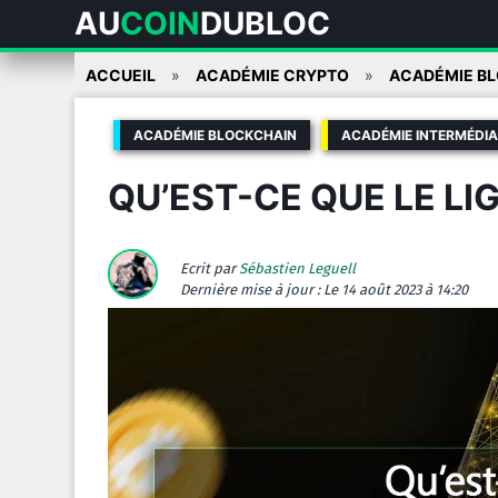
AU
COIN
DUBLOC
Skip
ACCUEIL
ACADÉMIE CRYPTO
ACADÉMIE B
to
content
ACADÉMIE BLOCKCHAIN
ACADÉMIE INTERMÉDIA
QU’EST-CE QUE LE L
Ecrit par
Sébastien Leguell
Dernière mise à jour :
Le 14 août 2023 à 14:20