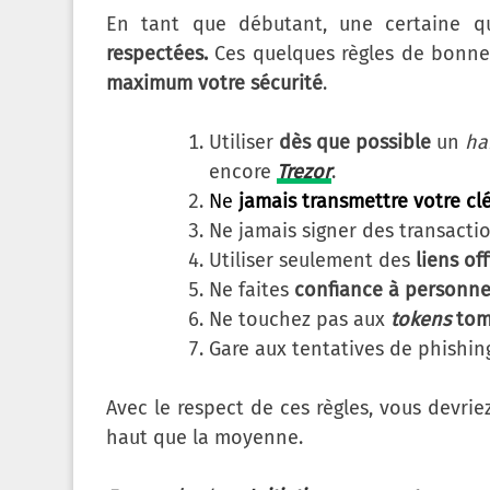
En tant que débutant, une certaine q
respectées.
Ces quelques règles de bonne
maximum votre sécurité
.
Utiliser
dès que possible
un
ha
encore
Trezor
.
Ne
jamais transmettre votre cl
Ne jamais signer des transact
Utiliser seulement des
liens off
Ne faites
confiance à personn
Ne touchez pas aux
tokens
tom
Gare aux tentatives de phishing
Avec le respect de ces règles, vous devri
haut que la moyenne.