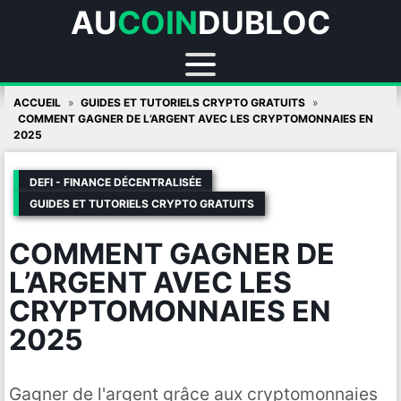
AU
COIN
DUBLOC
Skip
ACCUEIL
GUIDES ET TUTORIELS CRYPTO GRATUITS
to
COMMENT GAGNER DE L’ARGENT AVEC LES CRYPTOMONNAIES EN
2025
content
DEFI - FINANCE DÉCENTRALISÉE
GUIDES ET TUTORIELS CRYPTO GRATUITS
COMMENT GAGNER DE
L’ARGENT AVEC LES
CRYPTOMONNAIES EN
2025
Gagner de l'argent grâce aux cryptomonnaies