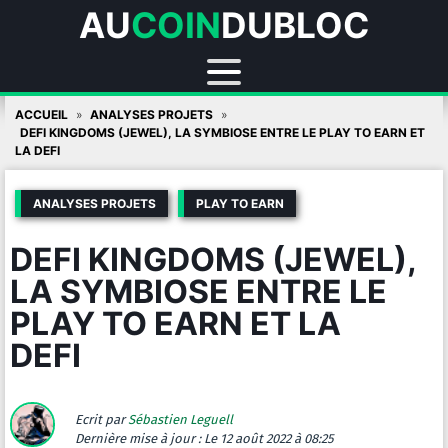
AU
COIN
DUBLOC
Skip
ACCUEIL
ANALYSES PROJETS
to
DEFI KINGDOMS (JEWEL), LA SYMBIOSE ENTRE LE PLAY TO EARN ET
LA DEFI
content
ANALYSES PROJETS
PLAY TO EARN
DEFI KINGDOMS (JEWEL),
LA SYMBIOSE ENTRE LE
PLAY TO EARN ET LA
DEFI
Ecrit par
Sébastien Leguell
Dernière mise à jour :
Le 12 août 2022 à 08:25