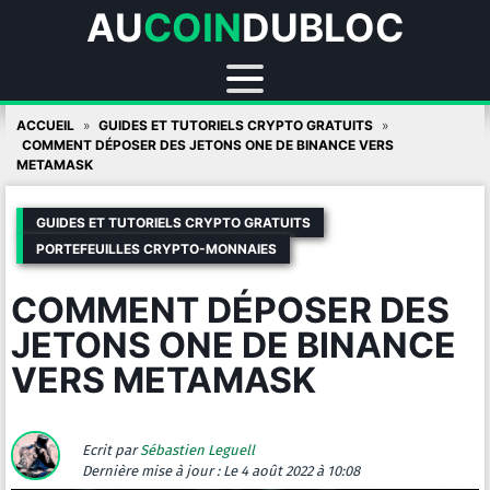
AU
COIN
DUBLOC
Skip
ACCUEIL
GUIDES ET TUTORIELS CRYPTO GRATUITS
to
COMMENT DÉPOSER DES JETONS ONE DE BINANCE VERS
METAMASK
content
GUIDES ET TUTORIELS CRYPTO GRATUITS
PORTEFEUILLES CRYPTO-MONNAIES
COMMENT DÉPOSER DES
JETONS ONE DE BINANCE
VERS METAMASK
Ecrit par
Sébastien Leguell
Dernière mise à jour :
Le 4 août 2022 à 10:08