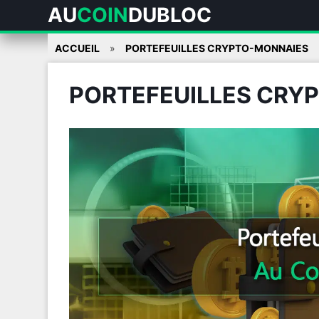
AU
COIN
DUBLOC
Skip
ACCUEIL
PORTEFEUILLES CRYPTO-MONNAIES
to
content
PORTEFEUILLES CRY