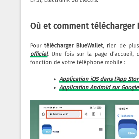
EPS), ElectrumX ou Electrs.
Où et comment télécharger 
Pour
télécharger BlueWallet
, rien de plu
officiel
. Une fois sur la page d’accueil,
fonction de votre téléphone mobile :
Application iOS dans l’App Stor
Application Android sur Google