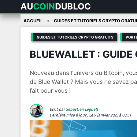
AU
COIN
DUBLOC
Skip
ACCUEIL
GUIDES ET TUTORIELS CRYPTO GRATU
to
content
GUIDES ET TUTORIELS CRYPTO GRATUITS
PORT
BLUEWALLET : GUIDE
Nouveau dans l'univers du Bitcoin, vou
de Blue Wallet ? Mais vous ne savez p
fait pour vous !
Ecrit par
Sébastien Leguell
Dernière mise à jour :
Le 9 janvier 2023 à 08:31