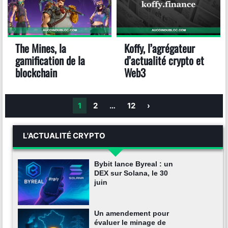
The Mines, la
Koffy, l’agrégateur
gamification de la
d’actualité crypto et
blockchain
Web3
1
2
…
12
›
L'ACTUALITÉ CRYPTO
Bybit lance Byreal : un
DEX sur Solana, le 30
juin
Un amendement pour
évaluer le minage de