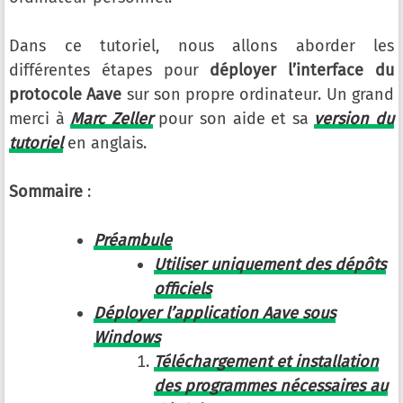
Dans ce tutoriel, nous allons aborder les
différentes étapes pour
déployer l’interface du
protocole Aave
sur son propre ordinateur. Un grand
merci à
Marc Zeller
pour son aide et sa
version du
tutoriel
en anglais.
Sommaire
:
Préambule
Utiliser uniquement des dépôts
officiels
Déployer l’application Aave sous
Windows
Téléchargement et installation
des programmes nécessaires au