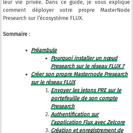
leur vie privée. Dans ce guide, je vous explique
comment déployer votre propre MasterNode
Presearch sur l’écosystème FLUX.
Sommaire
:
Préambule
Pourquoi installer un nœud
Presearch sur le réseau FLUX ?
Créer son propre Masternode Presearch
sur le réseau FLUX
Envoyer les jetons PRE sur le
portefeuille de son compte
Presearch
Authentification sur
l’application Flux avec Zelcore
Création et enregistrement de