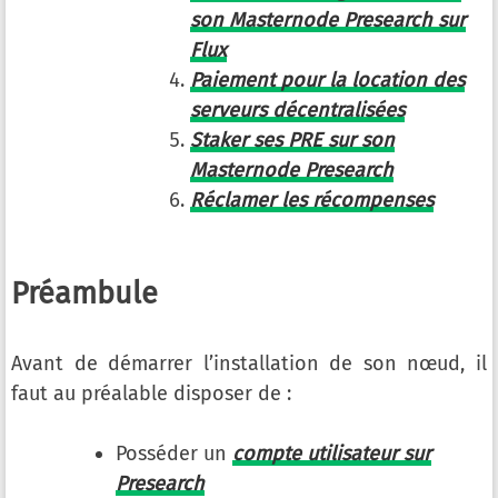
son Masternode Presearch sur
Flux
Paiement pour la location des
serveurs décentralisées
Staker ses PRE sur son
Masternode Presearch
Réclamer les récompenses
Préambule
Avant de démarrer l’installation de son nœud, il
faut au préalable disposer de :
Posséder un
compte utilisateur sur
Presearch