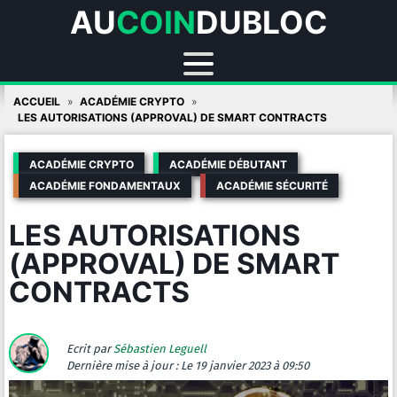
AU
COIN
DUBLOC
Skip
ACCUEIL
ACADÉMIE CRYPTO
to
LES AUTORISATIONS (APPROVAL) DE SMART CONTRACTS
content
ACADÉMIE CRYPTO
ACADÉMIE DÉBUTANT
ACADÉMIE FONDAMENTAUX
ACADÉMIE SÉCURITÉ
LES AUTORISATIONS
(APPROVAL) DE SMART
CONTRACTS
Ecrit par
Sébastien Leguell
Dernière mise à jour :
Le 19 janvier 2023 à 09:50