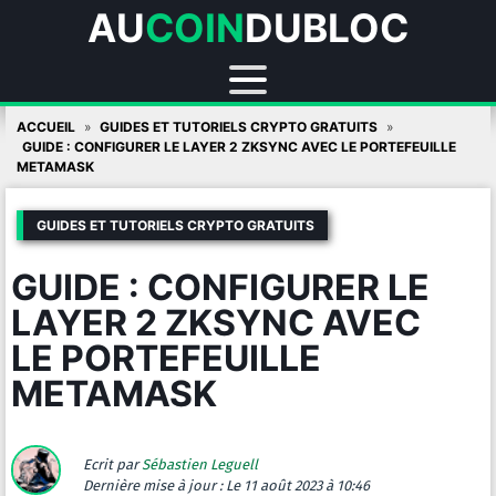
AU
COIN
DUBLOC
Skip
ACCUEIL
GUIDES ET TUTORIELS CRYPTO GRATUITS
to
GUIDE : CONFIGURER LE LAYER 2 ZKSYNC AVEC LE PORTEFEUILLE
METAMASK
content
GUIDES ET TUTORIELS CRYPTO GRATUITS
GUIDE : CONFIGURER LE
LAYER 2 ZKSYNC AVEC
LE PORTEFEUILLE
METAMASK
Ecrit par
Sébastien Leguell
Dernière mise à jour :
Le 11 août 2023 à 10:46