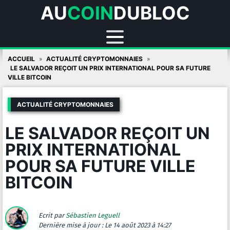
AU
COIN
DUBLOC
Skip
ACCUEIL
ACTUALITÉ CRYPTOMONNAIES
to
LE SALVADOR REÇOIT UN PRIX INTERNATIONAL POUR SA FUTURE
VILLE BITCOIN
content
ACTUALITÉ CRYPTOMONNAIES
LE SALVADOR REÇOIT UN
PRIX INTERNATIONAL
POUR SA FUTURE VILLE
BITCOIN
Ecrit par
Sébastien Leguell
Dernière mise à jour :
Le 14 août 2023 à 14:27