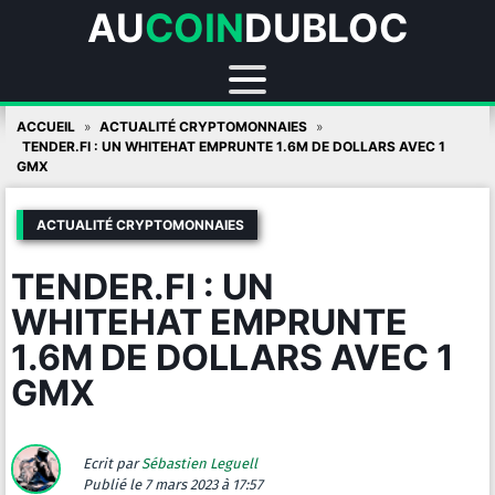
AU
COIN
DUBLOC
Skip
ACCUEIL
ACTUALITÉ CRYPTOMONNAIES
to
TENDER.FI : UN WHITEHAT EMPRUNTE 1.6M DE DOLLARS AVEC 1
GMX
content
ACTUALITÉ CRYPTOMONNAIES
TENDER.FI : UN
WHITEHAT EMPRUNTE
1.6M DE DOLLARS AVEC 1
GMX
Ecrit par
Sébastien Leguell
Publié
le 7 mars 2023 à 17:57