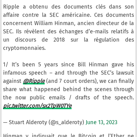
Ripple a obtenu des documents clés dans son
affaire contre la SEC américaine. Ces documents
concernent William Hinman, ancien directeur de la
SEC. Ils révèlent des échanges d’e-mails relatifs à
un discours de 2018 sur la régulation des
cryptomonnaies.
1/ It’s been 5 years since Bill Hinman gave his
infamous speech – and through the SEC’s lawsuit
against
@Ripple
(and 7 court orders), we can finally
share what happened behind the scenes through
the now public emails / drafts of the speech.
pic.twitter.com/sx2TpW0TYe
— Stuart Alderoty (@s_alderoty)
June 13, 2023
Hinman y indiquait que le Bitcoin et l’Ether ne