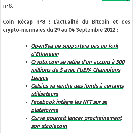
n°8.
Coin Récap n°8 : L’actualité du Bitcoin et des
crypto-monnaies du 29 au 04 Septembre 2022
:
OpenSea ne supportera pas un fork
d’Ethereum
Crypto.com se retire d’un accord à 500
millions de $ avec l’UEFA Champions
League
Celsius va rendre des fonds à certains
utilisateurs
Facebook intègre les NFT sur sa
plateforme
Curve pourrait lancer prochainement
son stablecoin