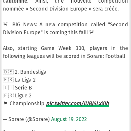
l’automne
. Ainsi, une nouvelle compétition
nommée « Second Division Europe » sera créée.
🚨 BIG News: A new competition called "Second
Division Europe" is coming this fall! 🚨
Also, starting Game Week 300, players in the
following leagues will be scored in Sorare: Football
🇩🇪 2. Bundesliga
🇪🇸 La Liga 2
🇮🇹 Serie B
🇫🇷 Ligue 2
🏴󠁧󠁢󠁥󠁮󠁧󠁿 Championship
pic.twitter.com/IUBJ4LxXIb
— Sorare (@Sorare)
August 19, 2022