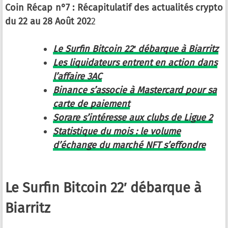
Coin Récap n°7 : Récapitulatif des actualités crypto
du 22 au 28 Août 202
2
Le Surfin Bitcoin 22′ débarque à Biarritz
Les liquidateurs entrent en action dans
l’affaire 3AC
Binance s’associe à Mastercard pour sa
carte de paiement
Sorare s’intéresse aux clubs de Ligue 2
Statistique du mois : le volume
d’échange du marché NFT s’effondre
Le Surfin Bitcoin 22′ débarque à
Biarritz