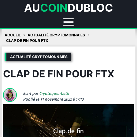
AU
COIN
DUBLOC
Skip
ACCUEIL
ACTUALITÉ CRYPTOMONNAIES
to
CLAP DE FIN POUR FTX
content
ACTUALITÉ CRYPTOMONNAIES
CLAP DE FIN POUR FTX
Ecrit par
Cryptoquent.eth
Publié
le 11 novembre 2022 à 17:13