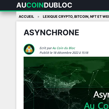
AU
COIN
DUBLOC
Skip
ACCUEIL
LEXIQUE CRYPTO, BITCOIN, NFT ET WE
to
content
ASYNCHRONE
Ecrit par
Au Coin du Bloc
Publié
le 18 décembre 2022 à 15:18