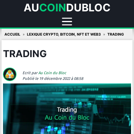
AU
COIN
DUBLOC
Skip
ACCUEIL
LEXIQUE CRYPTO, BITCOIN, NFT ET WEB3
TRADING
to
content
TRADING
Ecrit par
Au Coin du Bloc
Publié
le 19 décembre 2022 à 08:58