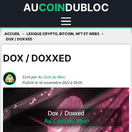
AU
COIN
DUBLOC
Skip
ACCUEIL
LEXIQUE CRYPTO, BITCOIN, NFT ET WEB3
to
DOX / DOXXED
content
DOX / DOXXED
Ecrit par
Au Coin du Bloc
Publié
le 16 novembre 2022 à 09:05