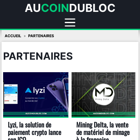
AU
COIN
DUBLOC
Skip
ACCUEIL
PARTENAIRES
to
content
PARTENAIRES
Lyzi, la solution de
Mining Delta, la vente
paiement crypto lance
de matériel de minage
son ICO
à la française