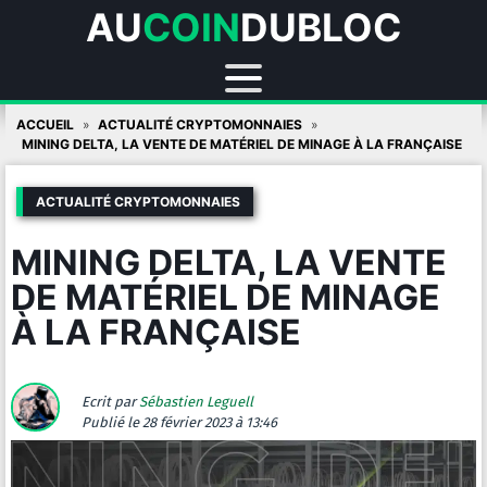
AU
COIN
DUBLOC
Skip
ACCUEIL
ACTUALITÉ CRYPTOMONNAIES
to
MINING DELTA, LA VENTE DE MATÉRIEL DE MINAGE À LA FRANÇAISE
content
ACTUALITÉ CRYPTOMONNAIES
MINING DELTA, LA VENTE
DE MATÉRIEL DE MINAGE
À LA FRANÇAISE
Ecrit par
Sébastien Leguell
Publié
le 28 février 2023 à 13:46