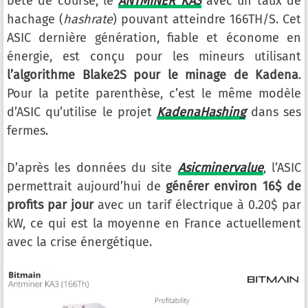
bête de course, le
ANTMINER KA3
avec un taux de
hachage (
hashrate
) pouvant atteindre 166TH/S. Cet
ASIC dernière génération, fiable et économe en
énergie, est conçu pour les mineurs utilisant
l’algorithme Blake2S pour le minage de Kadena
.
Pour la petite parenthèse, c’est le même modèle
d’ASIC qu’utilise le projet
KadenaHashing
dans ses
fermes.
D’après les données du site
Asicminervalue
, l’ASIC
permettrait aujourd’hui de
générer environ 16$ de
profits par jour
avec un tarif électrique à 0.20$ par
kW, ce qui est la moyenne en France actuellement
avec la crise énergétique.