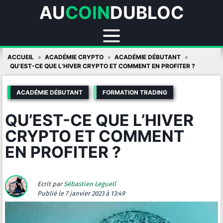
AU
COIN
DUBLOC
Skip
ACCUEIL
ACADÉMIE CRYPTO
ACADÉMIE DÉBUTANT
to
QU’EST-CE QUE L’HIVER CRYPTO ET COMMENT EN PROFITER ?
content
ACADÉMIE DÉBUTANT
FORMATION TRADING
QU’EST-CE QUE L’HIVER
CRYPTO ET COMMENT
EN PROFITER ?
Ecrit par
Sébastien Leguell
Publié
le 7 janvier 2023 à 13:49