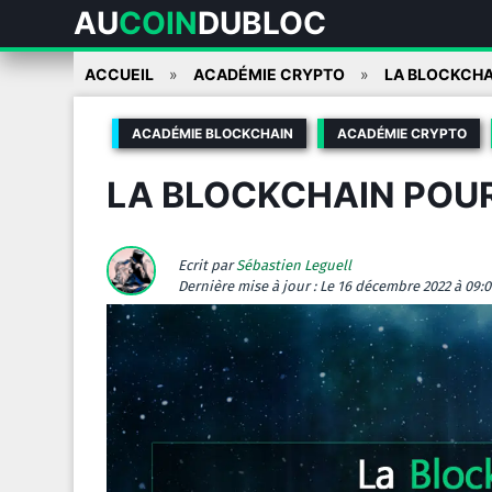
AU
COIN
DUBLOC
Skip
ACCUEIL
ACADÉMIE CRYPTO
LA BLOCKCHA
to
content
ACADÉMIE BLOCKCHAIN
ACADÉMIE CRYPTO
LA BLOCKCHAIN POU
Ecrit par
Sébastien Leguell
Dernière mise à jour :
Le 16 décembre 2022 à 09:0