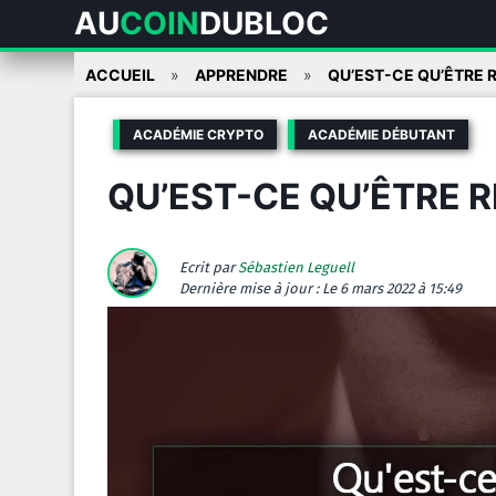
AU
COIN
DUBLOC
Skip
ACCUEIL
APPRENDRE
QU’EST-CE QU’ÊTRE 
to
content
ACADÉMIE CRYPTO
ACADÉMIE DÉBUTANT
QU’EST-CE QU’ÊTRE R
Ecrit par
Sébastien Leguell
Dernière mise à jour :
Le 6 mars 2022 à 15:49