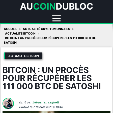
AU
COIN
DUBLOC
Skip
ACCUEIL
ACTUALITÉ CRYPTOMONNAIES
to
ACTUALITÉ BITCOIN
BITCOIN : UN PROCÈS POUR RÉCUPÉRER LES 111 000 BTC DE
content
SATOSHI
ACTUALITÉ BITCOIN
BITCOIN : UN PROCÈS
POUR RÉCUPÉRER LES
111 000 BTC DE SATOSHI
Ecrit par
Sébastien Leguell
Publié
le 7 février 2023 à 10:48