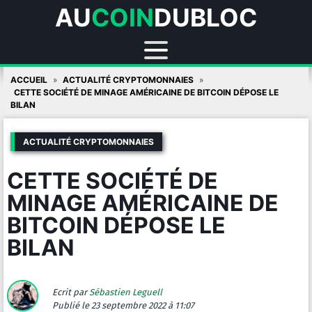
AU
COIN
DUBLOC
Skip
ACCUEIL
ACTUALITÉ CRYPTOMONNAIES
to
CETTE SOCIÉTÉ DE MINAGE AMÉRICAINE DE BITCOIN DÉPOSE LE
BILAN
content
ACTUALITÉ CRYPTOMONNAIES
CETTE SOCIÉTÉ DE
MINAGE AMÉRICAINE DE
BITCOIN DÉPOSE LE
BILAN
Ecrit par
Sébastien Leguell
Publié
le 23 septembre 2022 à 11:07