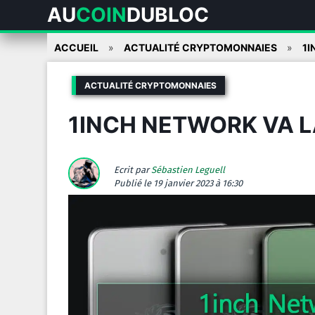
AU
COIN
DUBLOC
Skip
ACCUEIL
ACTUALITÉ CRYPTOMONNAIES
1I
to
content
ACTUALITÉ CRYPTOMONNAIES
1INCH NETWORK VA L
Ecrit par
Sébastien Leguell
Publié
le 19 janvier 2023 à 16:30