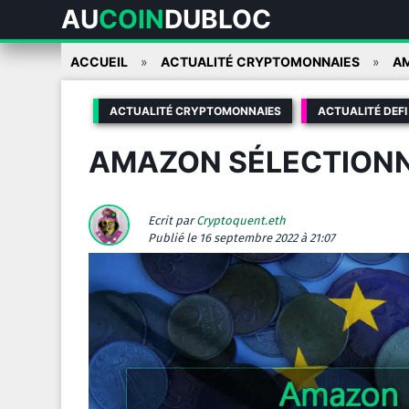
AU
COIN
DUBLOC
Skip
ACCUEIL
ACTUALITÉ CRYPTOMONNAIES
AM
to
content
ACTUALITÉ CRYPTOMONNAIES
ACTUALITÉ DEFI
AMAZON SÉLECTIONN
Ecrit par
Cryptoquent.eth
Publié
le 16 septembre 2022 à 21:07