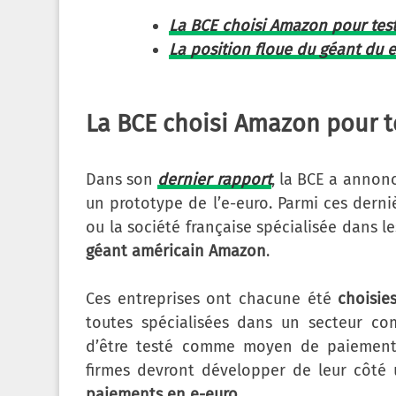
La BCE choisi Amazon pour test
La position floue du géant du
La BCE choisi Amazon pour te
Dans son
dernier rapport
, la BCE a anno
un prototype de l’e-euro. Parmi ces dern
ou la société française spécialisée dans l
géant américain Amazon
.
Ces entreprises ont chacune été
choisie
toutes spécialisées dans un secteur c
d’être testé comme moyen de paiement
firmes devront développer de leur côté 
paiements en e-euro
.