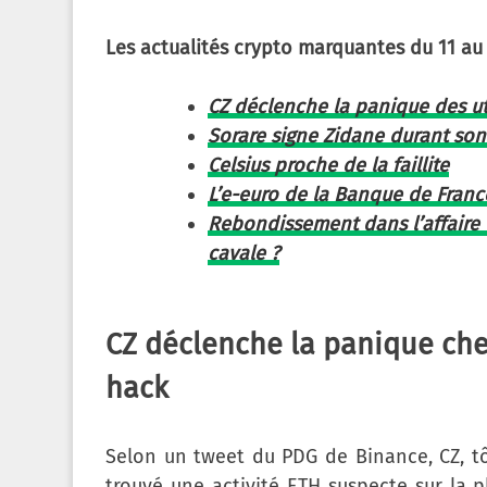
Les actualités crypto marquantes du 11 au 
CZ déclenche la panique des ut
Sorare signe Zidane durant so
Celsius proche de la faillite
L’e-euro de la Banque de Franc
Rebondissement dans l’affaire 
cavale ?
CZ déclenche la panique ch
hack
Selon un tweet du PDG de Binance, CZ, tôt
trouvé une activité ETH suspecte sur la 