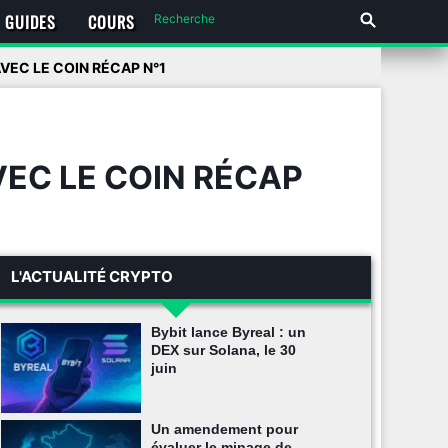
GUIDES
COURS
AVEC LE COIN RÉCAP N°1
VEC LE COIN RÉCAP
L'ACTUALITÉ CRYPTO
Bybit lance Byreal : un
DEX sur Solana, le 30
juin
Un amendement pour
évaluer le minage de