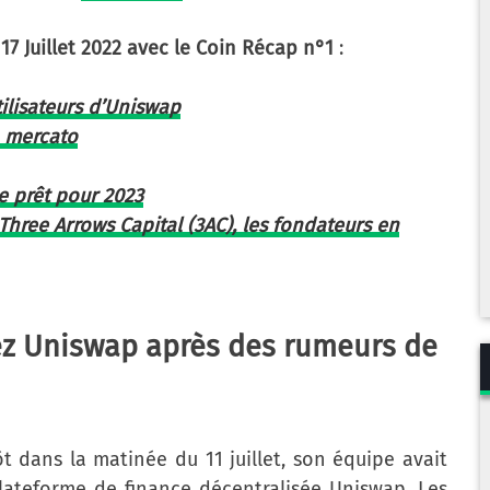
17 Juillet 2022 avec le Coin Récap n°1
:
ilisateurs d’Uniswap
n mercato
e prêt pour 2023
Three Arrows Capital (3AC), les fondateurs en
ez Uniswap après des rumeurs de
 dans la matinée du 11 juillet, son équipe avait
plateforme de finance décentralisée Uniswap. Les