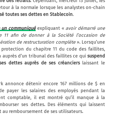
re des retraits
. Cependant, mercredi 13 juillet, les
retour à la normale lorsque les analystes on-chain
sé toutes ses dettes en Stablecoin
.
e un communiqué
expliquant «
avoir démarré une
re 11 afin de donner à la Société l’occasion de
opération de restructuration complète
». Lorsqu’une
protection du chapitre 11 du code des faillites,
 auprès d’un tribunal des faillites ce qui
suspend
es dettes auprès de ses créanciers
laissant le
k annonce détenir encore 167 millions de $ en
e de payer les salaires des employés pendant la
nt comptable, il est montré qu’il manque à la
embourser ses dettes. Des éléments qui laissent
et au remboursement de ses utilisateurs.