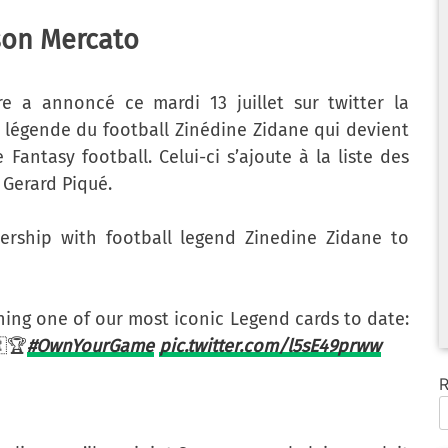
son Mercato
e a annoncé ce mardi 13 juillet sur twitter la
a légende du football Zinédine Zidane qui devient
antasy football. Celui-ci s’ajoute à la liste des
Gerard Piqué.
ership with football legend Zinedine Zidane to
hing one of our most iconic Legend cards to date:
🇷🏆
#OwnYourGame
pic.twitter.com/l5sE49prww
R