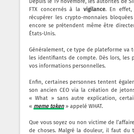
Depuis le 19 novembre, les autorités de S
FTX concernés à la
vigilance
. En effet
récupérer les crypto-monnaies bloquées s
encore se prétendent même être directem
États-Unis.
Généralement, ce type de plateforme va 
les identifiants de compte. Dès lors, le
vos informations personnelles.
Enfin, certaines personnes tentent égalem
son ancien CEO via la création de jeto
« What » sans autre explication, certa
«
meme token
» appelé WHAT.
Que vous soyez ou non victime de l’affaire
de choses. Malgré la douleur, il faut d