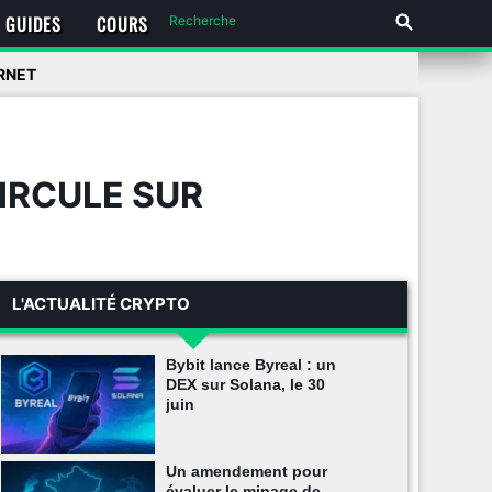
GUIDES
COURS
ERNET
CIRCULE SUR
L'ACTUALITÉ CRYPTO
Bybit lance Byreal : un
DEX sur Solana, le 30
juin
Un amendement pour
évaluer le minage de