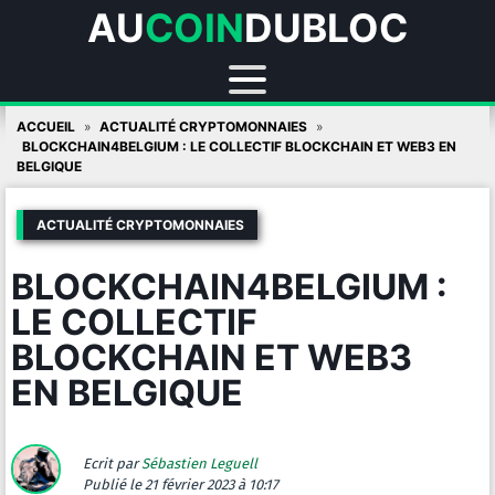
AU
COIN
DUBLOC
Skip
ACCUEIL
ACTUALITÉ CRYPTOMONNAIES
to
BLOCKCHAIN4BELGIUM : LE COLLECTIF BLOCKCHAIN ET WEB3 EN
BELGIQUE
content
ACTUALITÉ CRYPTOMONNAIES
BLOCKCHAIN4BELGIUM :
LE COLLECTIF
BLOCKCHAIN ET WEB3
EN BELGIQUE
Ecrit par
Sébastien Leguell
Publié
le 21 février 2023 à 10:17