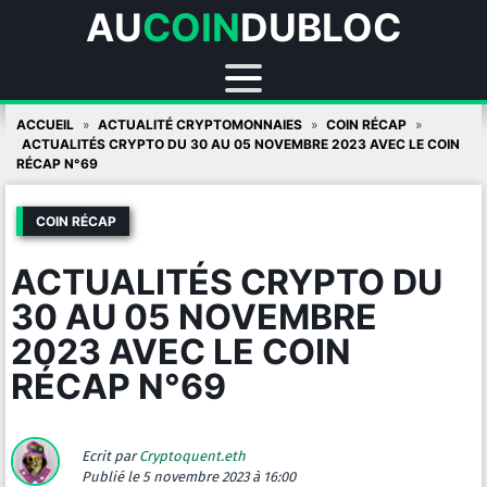
AU
COIN
DUBLOC
Skip
ACCUEIL
ACTUALITÉ CRYPTOMONNAIES
COIN RÉCAP
to
ACTUALITÉS CRYPTO DU 30 AU 05 NOVEMBRE 2023 AVEC LE COIN
RÉCAP N°69
content
COIN RÉCAP
ACTUALITÉS CRYPTO DU
30 AU 05 NOVEMBRE
2023 AVEC LE COIN
RÉCAP N°69
Ecrit par
Cryptoquent.eth
Publié
le 5 novembre 2023 à 16:00