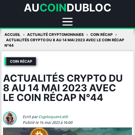
AU
COIN
DUBLOC
Skip
ACCUEIL
ACTUALITÉ CRYPTOMONNAIES
COIN RÉCAP
to
ACTUALITÉS CRYPTO DU 8 AU 14 MAI 2023 AVEC LE COIN RÉCAP
N°44
content
COIN RÉCAP
ACTUALITÉS CRYPTO DU
8 AU 14 MAI 2023 AVEC
LE COIN RÉCAP N°44
Ecrit par
Cryptoquent.eth
Publié
le 14 mai 2023 à 16:00