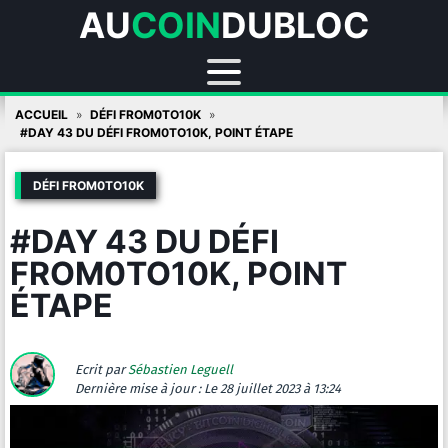
AU
COIN
DUBLOC
Skip
ACCUEIL
DÉFI FROM0TO10K
to
#DAY 43 DU DÉFI FROM0TO10K, POINT ÉTAPE
content
DÉFI FROM0TO10K
#DAY 43 DU DÉFI
FROM0TO10K, POINT
ÉTAPE
Ecrit par
Sébastien Leguell
Dernière mise à jour :
Le 28 juillet 2023 à 13:24