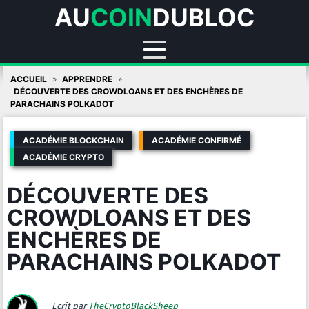
AU
COIN
DUBLOC
Skip
ACCUEIL
APPRENDRE
to
DÉCOUVERTE DES CROWDLOANS ET DES ENCHÈRES DE
PARACHAINS POLKADOT
content
ACADÉMIE BLOCKCHAIN
ACADÉMIE CONFIRMÉ
ACADÉMIE CRYPTO
DÉCOUVERTE DES
CROWDLOANS ET DES
ENCHÈRES DE
PARACHAINS POLKADOT
Ecrit par
TheCryptoBlackSheep