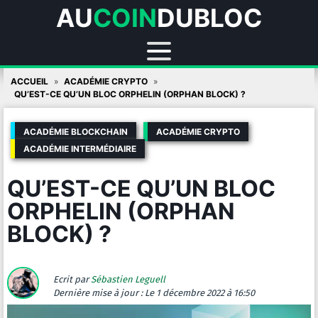
AU
COIN
DUBLOC
Skip
ACCUEIL
ACADÉMIE CRYPTO
to
QU’EST-CE QU’UN BLOC ORPHELIN (ORPHAN BLOCK) ?
content
ACADÉMIE BLOCKCHAIN
ACADÉMIE CRYPTO
ACADÉMIE INTERMÉDIAIRE
QU’EST-CE QU’UN BLOC
ORPHELIN (ORPHAN
BLOCK) ?
Ecrit par
Sébastien Leguell
Dernière mise à jour :
Le 1 décembre 2022 à 16:50