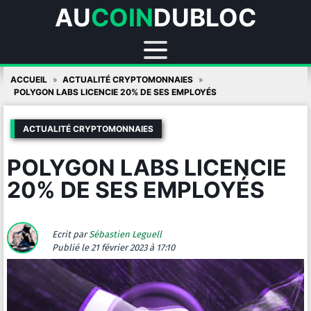
AU
COIN
DUBLOC
Skip
ACCUEIL
ACTUALITÉ CRYPTOMONNAIES
to
POLYGON LABS LICENCIE 20% DE SES EMPLOYÉS
content
ACTUALITÉ CRYPTOMONNAIES
POLYGON LABS LICENCIE
20% DE SES EMPLOYÉS
Ecrit par
Sébastien Leguell
Publié
le 21 février 2023 à 17:10