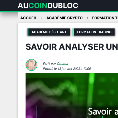
AU
COIN
DUBLOC
Skip
ACCUEIL
ACADÉMIE CRYPTO
FORMATION T
to
content
ACADÉMIE DÉBUTANT
FORMATION TRADING
SAVOIR ANALYSER U
Ecrit par
Oihana
Publié
le 13 janvier 2023 à 12:00