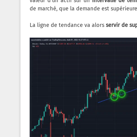
valeur d’un actif sur un
intervalle de te
de marché, que la demande est supérieure à 
La ligne de tendance va alors
servir de su