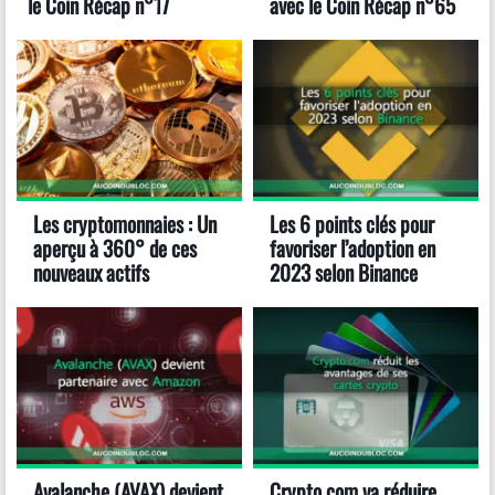
le Coin Récap n°17
avec le Coin Récap n°65
Les cryptomonnaies : Un
Les 6 points clés pour
aperçu à 360° de ces
favoriser l’adoption en
nouveaux actifs
2023 selon Binance
Avalanche (AVAX) devient
Crypto.com va réduire