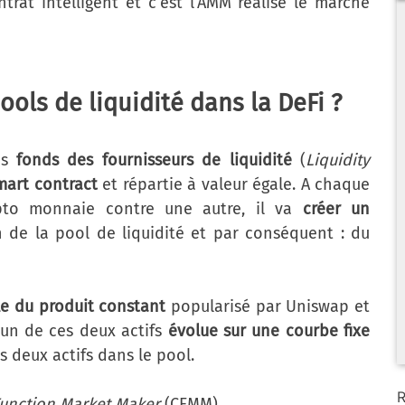
trat intelligent et c’est l’AMM réalise le marché
ols de liquidité dans la DeFi ?
es
fonds des fournisseurs de liquidité
(
Liquidity
mart contract
et répartie à valeur égale. A chaque
ypto monnaie contre une autre, il va
créer un
de la pool de liquidité et par conséquent : du
e du produit constant
popularisé par Uniswap et
acun de ces deux actifs
évolue sur une courbe fixe
s deux actifs dans le pool.
R
Function Market Maker
(CFMM).