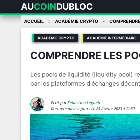
AU
COIN
DUBLOC
Skip
ACCUEIL
ACADÉMIE CRYPTO
COMPRENDRE L
to
content
ACADÉMIE CRYPTO
ACADÉMIE INTERMÉDIAIRE
COMPRENDRE LES POO
Les pools de liquidité (liquidity pool)
par les plateformes d'échanges décentr
Ecrit par
Sébastien Leguell
Dernière mise à jour :
Le 24 février 2023 à 11:30