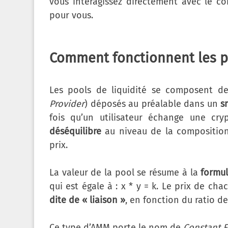
vous interagissez directement avec le con
pour vous.
Comment fonctionnent les po
Les pools de liquidité se composent d
Provider
) déposés au préalable dans un
s
fois qu’un utilisateur échange une cr
déséquilibre
au niveau de la composition 
prix.
La valeur de la pool se résume à la
formul
qui est égale à : x * y = k. Le prix de ch
dite de « liaison »
, en fonction du ratio de
Ce type d’AMM porte le nom de
Constant 