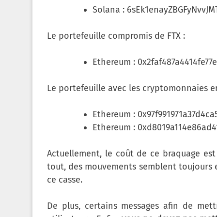
Solana : 6sEk1enayZBGFyNvvJ
Le portefeuille compromis de FTX :
Ethereum : 0x2faf487a4414fe77
Le portefeuille avec les cryptomonnaies en
Ethereum : 0x97f991971a37d4c
Ethereum : 0xd8019a114e86ad
Actuellement, le coût de ce braquage est 
tout, des mouvements semblent toujours en 
ce casse.
De plus, certains messages afin de mett