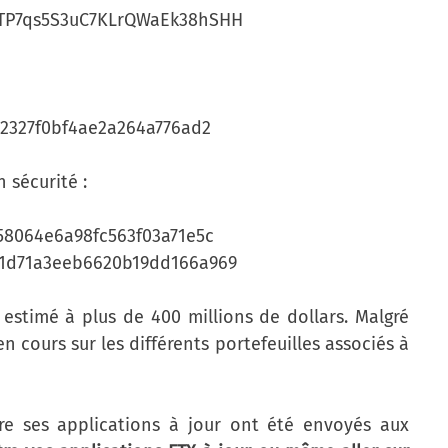
MTP7qs5S3uC7KLrQWaEk38hSHH
e2327f0bf4ae2a264a776ad2
 sécurité :
a58064e6a98fc563f03a71e5c
41d71a3eeb6620b19dd166a969
estimé à plus de 400 millions de dollars. Malgré
cours sur les différents portefeuilles associés à
re ses applications à jour ont été envoyés aux