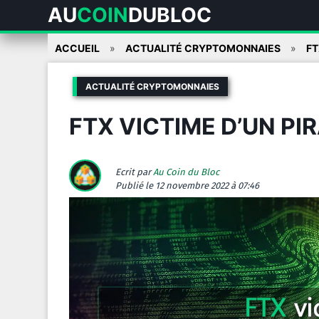
AU
COIN
DUBLOC
Skip
ACCUEIL
ACTUALITÉ CRYPTOMONNAIES
FT
to
content
ACTUALITÉ CRYPTOMONNAIES
FTX VICTIME D’UN P
Ecrit par
Au Coin du Bloc
Publié
le 12 novembre 2022 à 07:46