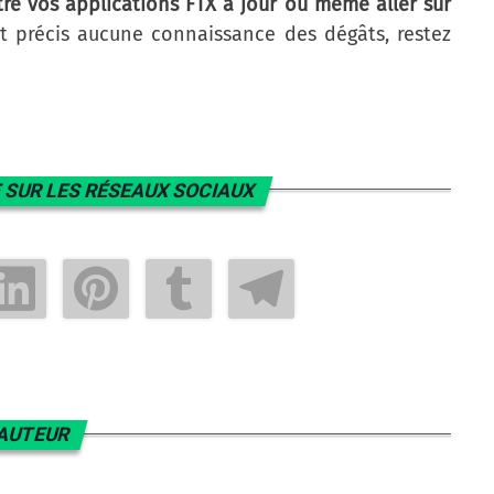
re vos applications FTX à jour ou même aller sur
 précis aucune connaissance des dégâts, restez
 SUR LES RÉSEAUX SOCIAUX
AUTEUR