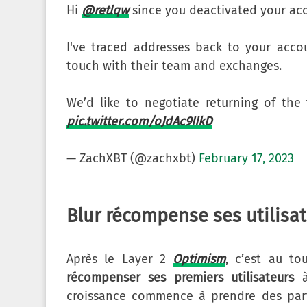
Hi
@retlqw
since you deactivated your acc
I've traced addresses back to your acc
touch with their team and exchanges.
We’d like to negotiate returning of th
pic.twitter.com/oJdAc9IIkD
— ZachXBT (@zachxbt)
February 17, 2023
Blur récompense ses utilisat
Après le Layer 2
Optimism
, c’est au t
récompenser ses premiers utilisateurs
à
croissance commence à prendre des par