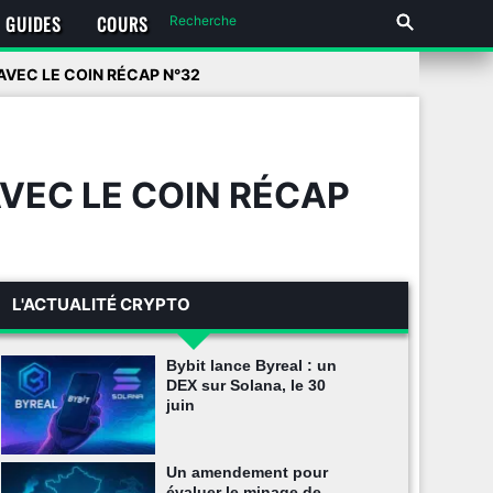
GUIDES
COURS
AVEC LE COIN RÉCAP N°32
AVEC LE COIN RÉCAP
L'ACTUALITÉ CRYPTO
Bybit lance Byreal : un
DEX sur Solana, le 30
juin
Un amendement pour
évaluer le minage de