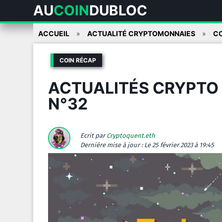
AU
COIN
DUBLOC
Skip
ACCUEIL
ACTUALITÉ CRYPTOMONNAIES
CO
to
content
COIN RÉCAP
ACTUALITÉS CRYPTO D
N°32
Ecrit par
Cryptoquent.eth
Dernière mise à jour :
Le 25 février 2023 à 19:45