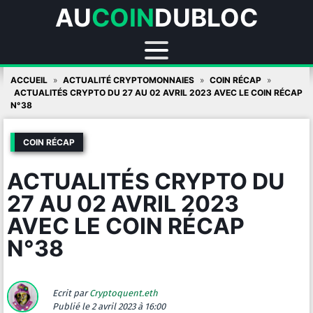
AU
COIN
DUBLOC
Skip
ACCUEIL
ACTUALITÉ CRYPTOMONNAIES
COIN RÉCAP
to
ACTUALITÉS CRYPTO DU 27 AU 02 AVRIL 2023 AVEC LE COIN RÉCAP
N°38
content
COIN RÉCAP
ACTUALITÉS CRYPTO DU
27 AU 02 AVRIL 2023
AVEC LE COIN RÉCAP
N°38
Ecrit par
Cryptoquent.eth
Publié
le 2 avril 2023 à 16:00