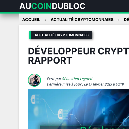
AU
COIN
DUBLOC
Skip
ACCUEIL
ACTUALITÉ CRYPTOMONNAIES
DÉ
to
content
ACTUALITÉ CRYPTOMONNAIES
DÉVELOPPEUR CRYPTO
RAPPORT
Ecrit par
Sébastien Leguell
Dernière mise à jour :
Le 17 février 2023 à 10:19