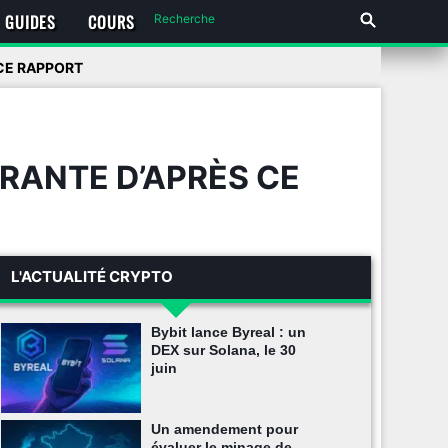
GUIDES
COURS
CE RAPPORT
RANTE D’APRÈS CE
L'ACTUALITÉ CRYPTO
Bybit lance Byreal : un
DEX sur Solana, le 30
juin
Un amendement pour
évaluer le minage de