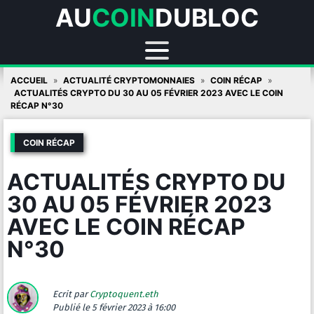
AU
COIN
DUBLOC
Skip
ACCUEIL
ACTUALITÉ CRYPTOMONNAIES
COIN RÉCAP
to
ACTUALITÉS CRYPTO DU 30 AU 05 FÉVRIER 2023 AVEC LE COIN
RÉCAP N°30
content
COIN RÉCAP
ACTUALITÉS CRYPTO DU
30 AU 05 FÉVRIER 2023
AVEC LE COIN RÉCAP
N°30
Ecrit par
Cryptoquent.eth
Publié
le 5 février 2023 à 16:00