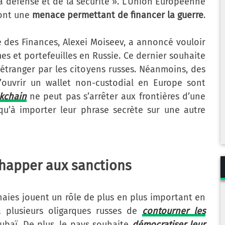
 défense et de la sécurité ». L’Union Européenne
sont une
menace permettant de financer la guerre
.
se des Finances, Alexei Moiseev, a annoncé vouloir
s et portefeuilles en Russie. Ce dernier souhaite
’étranger par les citoyens russes. Néanmoins, des
d’ouvrir un wallet non-custodial en Europe sont
ckchain
ne peut pas s’arrêter aux frontières d’une
qu’à importer leur phrase secrète sur une autre
happer aux sanctions
naies jouent un rôle de plus en plus important en
 à plusieurs oligarques russes de
contourner les
baï. De plus, le pays souhaite
démocratiser leur