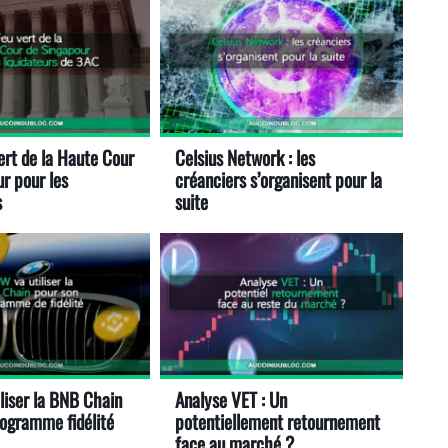
ert de la Haute Cour
Celsius Network : les
r pour les
créanciers s’organisent pour la
s
suite
liser la BNB Chain
Analyse VET : Un
rogramme fidélité
potentiellement retournement
face au marché ?