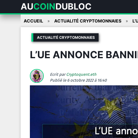
AU
COIN
DUBLOC
Skip
ACCUEIL
ACTUALITÉ CRYPTOMONNAIES
L’
to
content
ACTUALITÉ CRYPTOMONNAIES
L’UE ANNONCE BANNI
Ecrit par
Cryptoquent.eth
Publié
le 6 octobre 2022 à 16:40